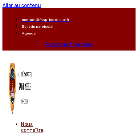
Aller au contenu
contact@fssp-bordeaux.fr
Bulletin paroissial
Agenda
Facebook-f
Youtube
Nous
connaître