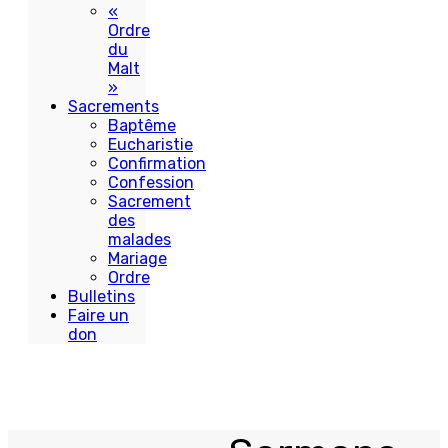
«
Ordre
du
Malt
»
Sacrements
Baptême
Eucharistie
Confirmation
Confession
Sacrement
des
malades
Mariage
Ordre
Bulletins
Faire un
don