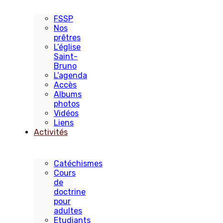
FSSP
Nos
prêtres
L’église
Saint-
Bruno
L’agenda
Accès
Albums
photos
Vidéos
Liens
Activités
Catéchismes
Cours
de
doctrine
pour
adultes
Etudiants