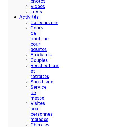
photos
Vidéos
Liens
Activités
Catéchismes
Cours
de
doctrine
pour
adultes
Etudiants
Couples
Récollections
et
retraites
Scoutisme
Service
de
messe
Visites
aux
personnes
malades
Chorales