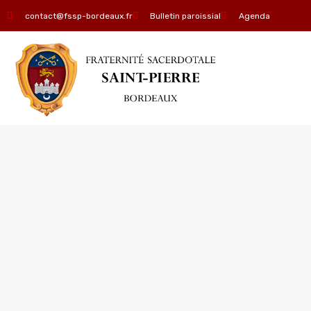
contact@fssp-bordeaux.fr
Bulletin paroissial
Agenda