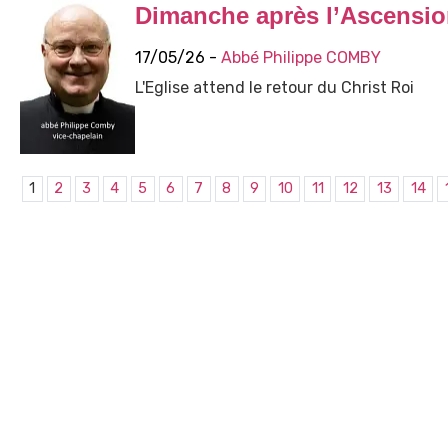
Dimanche après l’Ascensi
17/05/26 -
Abbé Philippe COMBY
L'Eglise attend le retour du Christ Roi
1
2
3
4
5
6
7
8
9
10
11
12
13
14