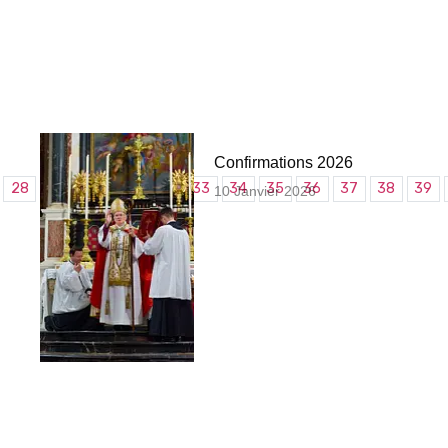
Confirmations 2026
28
29
30
31
32
33
34
35
36
37
38
39
10 Janvier 2026