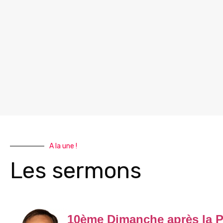
A la une !
Les sermons
10ème Dimanche après la P