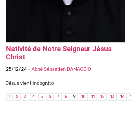
Nativité de Notre Seigneur Jésus
Christ
25/12/24 -
Abbé Sébastien DAMAGGIO
Jésus vient incognito
1
2
3
4
5
6
7
8
9
10
11
12
13
14