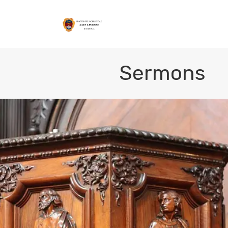
Nous connaître
Sermons