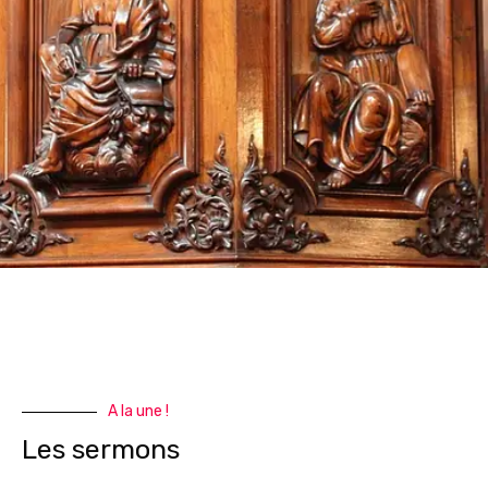
A la une !
Les sermons