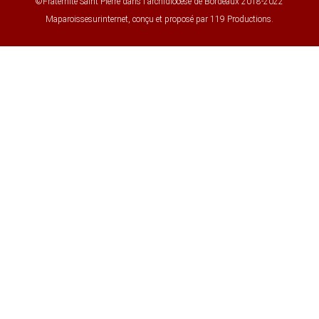
©Fraternité Saint Pierre dans l'archidiocèse de Bordeaux 2018-2022
Maparoissesurinternet, conçu et proposé par 119 Productions.