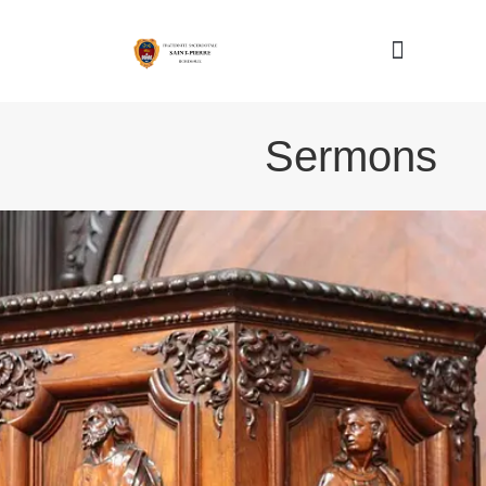
Nous connaître
Sermons