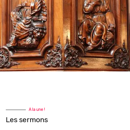
A la une !
Les sermons