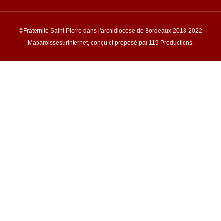
©Fraternité Saint Pierre dans l'archidiocèse de Bordeaux 2018-2022
Maparoissesurinternet, conçu et proposé par 119 Productions.