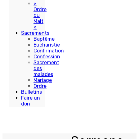
«
Ordre
du
Malt
»
Sacrements
Baptême
Eucharistie
Confirmation
Confession
Sacrement
des
malades
Mariage
Ordre
Bulletins
Faire un
don