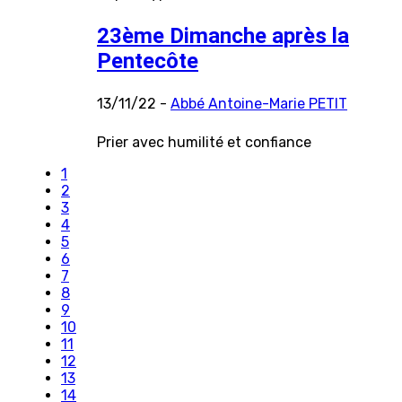
23ème Dimanche après la
Pentecôte
13/11/22 -
Abbé Antoine-Marie PETIT
Prier avec humilité et confiance
1
2
3
4
5
6
7
8
9
10
11
12
13
14