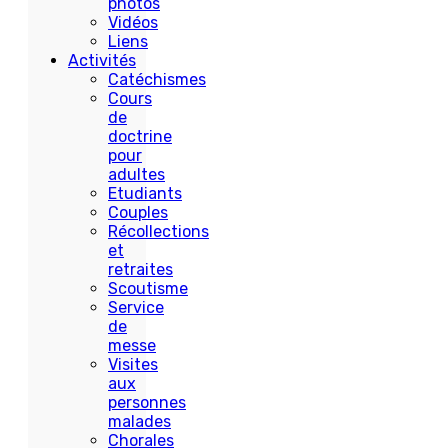
photos
Vidéos
Liens
Activités
Catéchismes
Cours
de
doctrine
pour
adultes
Etudiants
Couples
Récollections
et
retraites
Scoutisme
Service
de
messe
Visites
aux
personnes
malades
Chorales