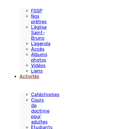
FSSP
Nos
prêtres
L’église
Saint-
Bruno
L’agenda
Accès
Albums
photos
Vidéos
Liens
Activités
Catéchismes
Cours
de
doctrine
pour
adultes
Etudiants