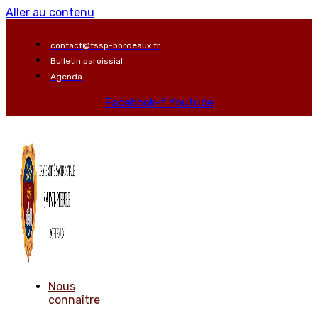
Aller au contenu
contact@fssp-bordeaux.fr
Bulletin paroissial
Agenda
Facebook-f
Youtube
Nous
connaître