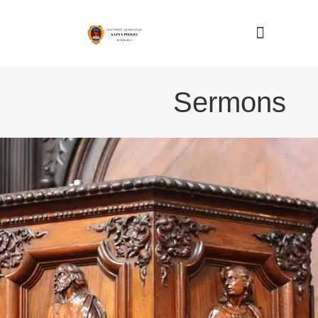
Nous connaître
Sermons