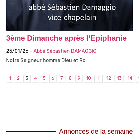
3ème Dimanche après l’Epiphanie
25/01/26 -
Abbé Sébastien DAMAGGIO
Notre Seigneur homme Dieu et Roi
1
2
3
4
5
6
7
8
9
10
11
12
13
14
Annonces de la semaine