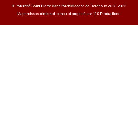
©Fraternité Saint Pierre dans l'archidiocèse de Bordeaux 2018-2022
Maparoissesurinternet, conçu et proposé par 119 Productions.