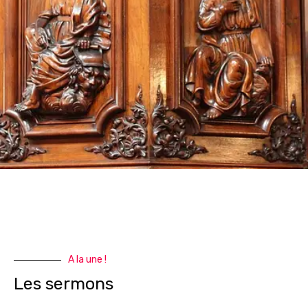
A la une !
Les sermons