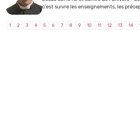
c’est suivre les enseignements, les précep
1
2
3
4
5
6
7
8
9
10
11
12
13
14