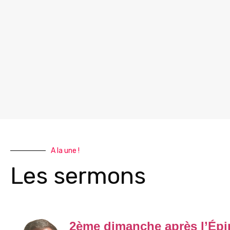
A la une !
Les sermons
2ème dimanche après l’Épi