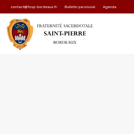
contact@fssp-bordeaux.fr
Bulletin paroissial
Agenda