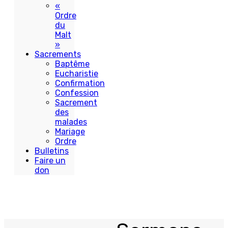
«
Ordre
du
Malt
»
Sacrements
Baptême
Eucharistie
Confirmation
Confession
Sacrement
des
malades
Mariage
Ordre
Bulletins
Faire un
don