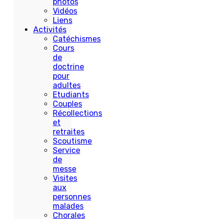
photos
Vidéos
Liens
Activités
Catéchismes
Cours
de
doctrine
pour
adultes
Etudiants
Couples
Récollections
et
retraites
Scoutisme
Service
de
messe
Visites
aux
personnes
malades
Chorales