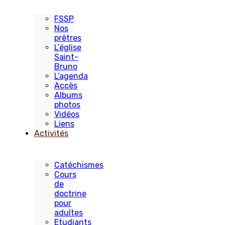
FSSP
Nos
prêtres
L’église
Saint-
Bruno
L’agenda
Accès
Albums
photos
Vidéos
Liens
Activités
Catéchismes
Cours
de
doctrine
pour
adultes
Etudiants