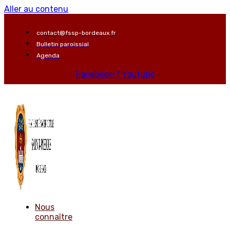
Aller au contenu
contact@fssp-bordeaux.fr
Bulletin paroissial
Agenda
Facebook-f
Youtube
Nous
connaître