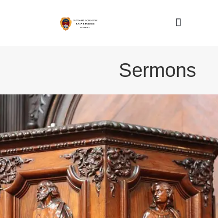
Nous connaître
Sermons