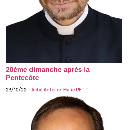
20ème dimanche après la
Pentecôte
23/10/22 -
Abbé Antoine-Marie PETIT