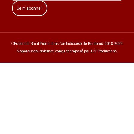
©Fraternité Saint Pierre dans l'archidiocèse de Bordeaux 2018-2022
Maparoissesurinternet, conçu et proposé par 119 Productions.