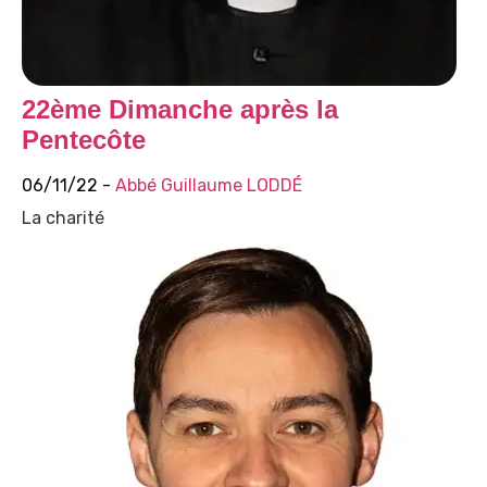
22ème Dimanche après la
Pentecôte
06/11/22 -
Abbé Guillaume LODDÉ
La charité