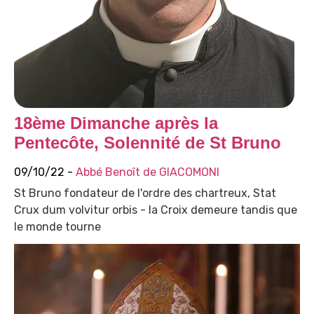
18ème Dimanche après la
Pentecôte, Solennité de St Bruno
09/10/22 -
Abbé Benoît de GIACOMONI
St Bruno fondateur de l'ordre des chartreux, Stat
Crux dum volvitur orbis - la Croix demeure tandis que
le monde tourne