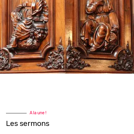
A la une !
Les sermons