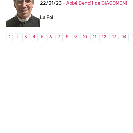
22/01/23 -
Abbé Benoît de GIACOMONI
La Foi
1
2
3
4
5
6
7
8
9
10
11
12
13
14