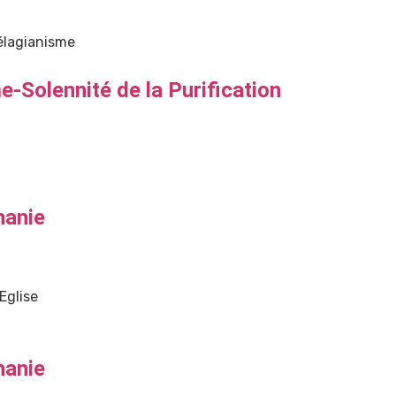
pélagianisme
-Solennité de la Purification
hanie
Eglise
hanie