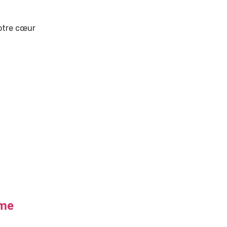
otre cœur
ime