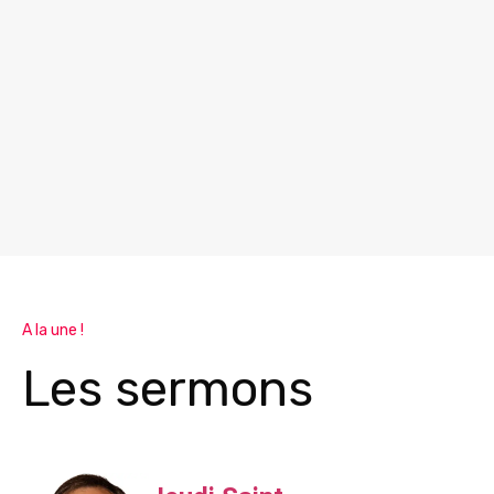
A la une !
Les sermons