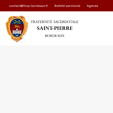
contact@fssp-bordeaux.fr
Bulletin paroissial
Agenda