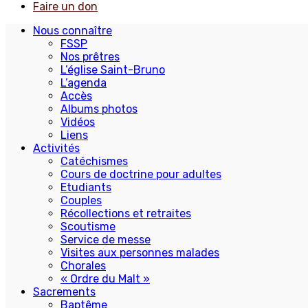
Faire un don
Nous connaître
FSSP
Nos prêtres
L’église Saint-Bruno
L’agenda
Accès
Albums photos
Vidéos
Liens
Activités
Catéchismes
Cours de doctrine pour adultes
Etudiants
Couples
Récollections et retraites
Scoutisme
Service de messe
Visites aux personnes malades
Chorales
« Ordre du Malt »
Sacrements
Baptême