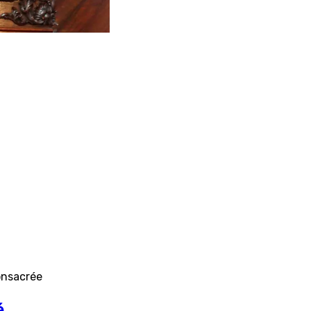
onsacrée
é