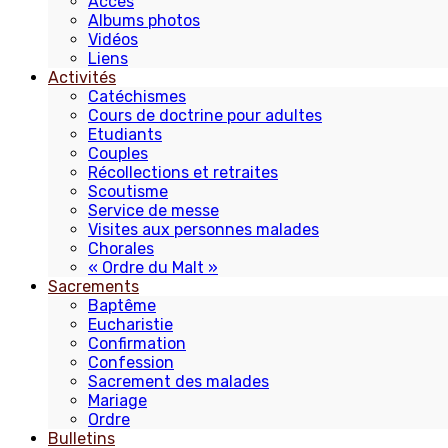
Accès
Albums photos
Vidéos
Liens
Activités
Catéchismes
Cours de doctrine pour adultes
Etudiants
Couples
Récollections et retraites
Scoutisme
Service de messe
Visites aux personnes malades
Chorales
« Ordre du Malt »
Sacrements
Baptême
Eucharistie
Confirmation
Confession
Sacrement des malades
Mariage
Ordre
Bulletins