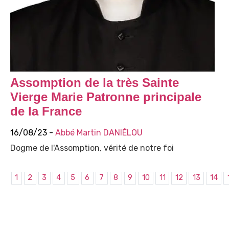
Assomption de la très Sainte
Vierge Marie Patronne principale
de la France
16/08/23 -
Abbé Martin DANIÉLOU
Dogme de l'Assomption, vérité de notre foi
1
2
3
4
5
6
7
8
9
10
11
12
13
14