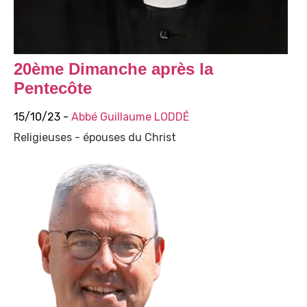
20ème Dimanche après la
Pentecôte
15/10/23 -
Abbé Guillaume LODDÉ
Religieuses - épouses du Christ