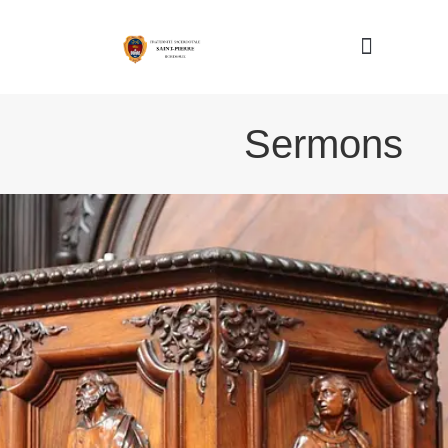
Nous connaître
Sermons