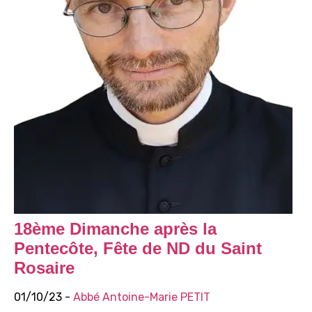
18ème Dimanche après la
Pentecôte, Fête de ND du Saint
Rosaire
01/10/23 -
Abbé Antoine-Marie PETIT