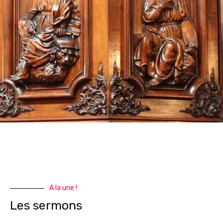
A la une !
Les sermons