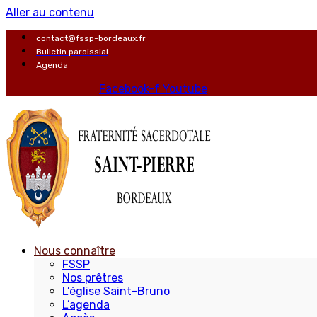
Aller au contenu
contact@fssp-bordeaux.fr
Bulletin paroissial
Agenda
Facebook-f
Youtube
Nous connaître
FSSP
Nos prêtres
L’église Saint-Bruno
L’agenda