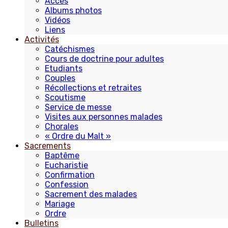
Accès
Albums photos
Vidéos
Liens
Activités
Catéchismes
Cours de doctrine pour adultes
Etudiants
Couples
Récollections et retraites
Scoutisme
Service de messe
Visites aux personnes malades
Chorales
« Ordre du Malt »
Sacrements
Baptême
Eucharistie
Confirmation
Confession
Sacrement des malades
Mariage
Ordre
Bulletins