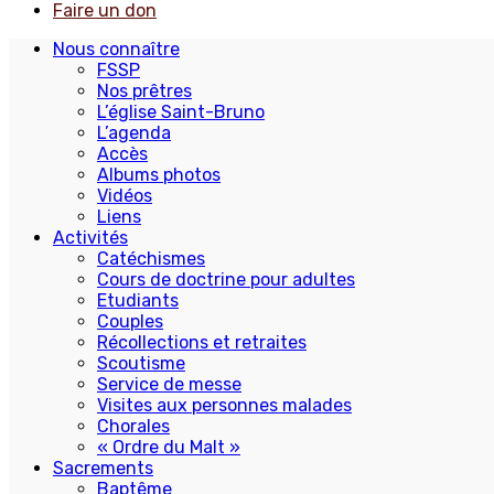
Faire un don
Nous connaître
FSSP
Nos prêtres
L’église Saint-Bruno
L’agenda
Accès
Albums photos
Vidéos
Liens
Activités
Catéchismes
Cours de doctrine pour adultes
Etudiants
Couples
Récollections et retraites
Scoutisme
Service de messe
Visites aux personnes malades
Chorales
« Ordre du Malt »
Sacrements
Baptême