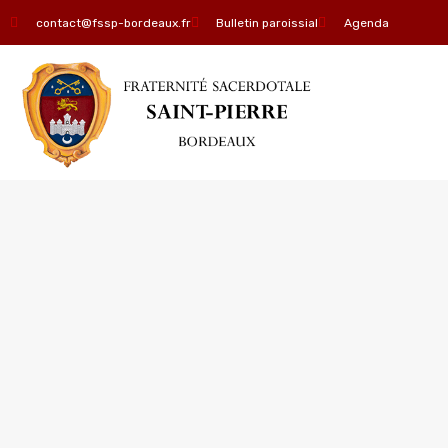
contact@fssp-bordeaux.fr
Bulletin paroissial
Agenda