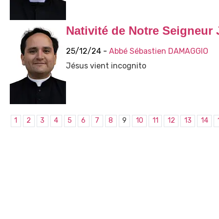
Nativité de Notre Seigneur 
25/12/24 -
Abbé Sébastien DAMAGGIO
Jésus vient incognito
1
2
3
4
5
6
7
8
9
10
11
12
13
14