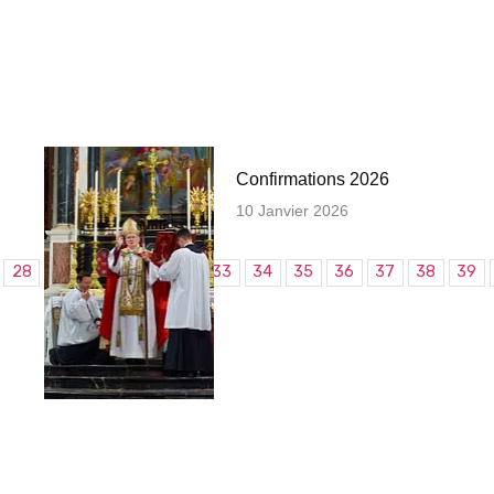
Confirmations 2026
10 Janvier 2026
28
29
30
31
32
33
34
35
36
37
38
39