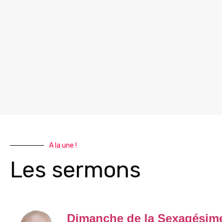
A la une !
Les sermons
Dimanche de la Sexagésim