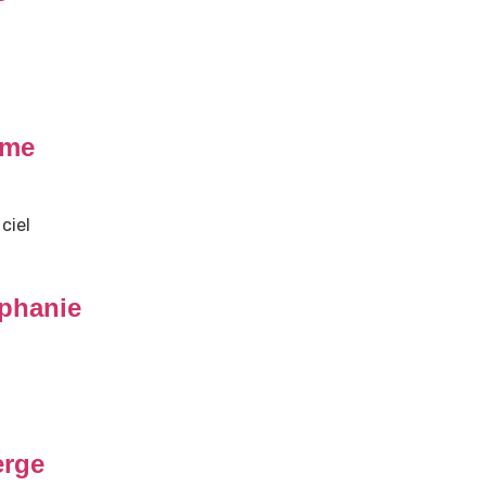
ime
ciel
phanie
erge