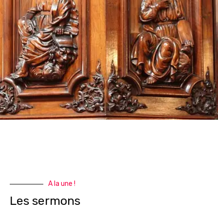
A la une !
Les sermons