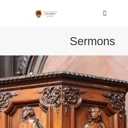
Nous connaître
Sermons