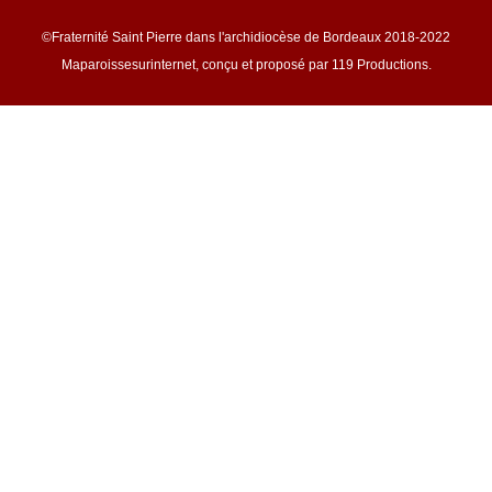
©Fraternité Saint Pierre dans l'archidiocèse de Bordeaux 2018-2022
Maparoissesurinternet, conçu et proposé par 119 Productions.