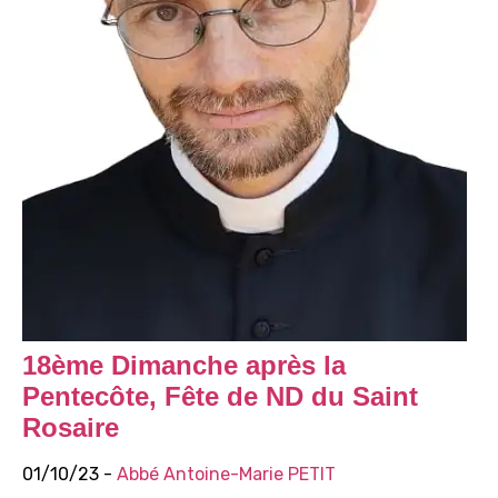
18ème Dimanche après la
Pentecôte, Fête de ND du Saint
Rosaire
01/10/23 -
Abbé Antoine-Marie PETIT