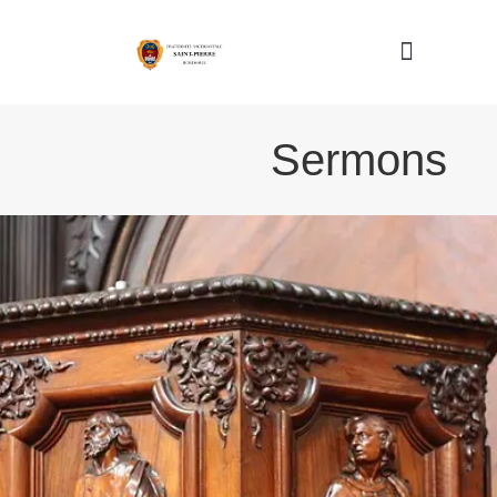
Nous connaître
Sermons