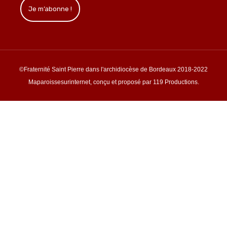
©Fraternité Saint Pierre dans l'archidiocèse de Bordeaux 2018-2022
Maparoissesurinternet, conçu et proposé par 119 Productions.