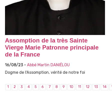
Assomption de la très Sainte
Vierge Marie Patronne principale
de la France
16/08/23 -
Abbé Martin DANIÉLOU
Dogme de l'Assomption, vérité de notre foi
1
2
3
4
5
6
7
8
9
10
11
12
13
14