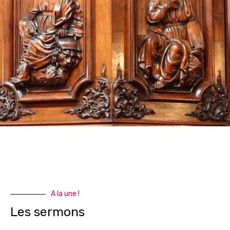
A la une !
Les sermons