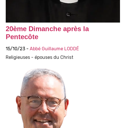
20ème Dimanche après la
Pentecôte
15/10/23 -
Abbé Guillaume LODDÉ
Religieuses - épouses du Christ