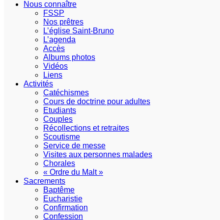
Nous connaître
FSSP
Nos prêtres
L’église Saint-Bruno
L’agenda
Accès
Albums photos
Vidéos
Liens
Activités
Catéchismes
Cours de doctrine pour adultes
Etudiants
Couples
Récollections et retraites
Scoutisme
Service de messe
Visites aux personnes malades
Chorales
« Ordre du Malt »
Sacrements
Baptême
Eucharistie
Confirmation
Confession