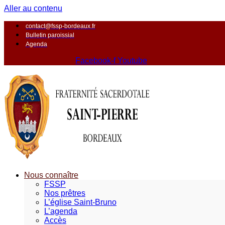
Aller au contenu
contact@fssp-bordeaux.fr
Bulletin paroissial
Agenda
Facebook-f
Youtube
Nous connaître
FSSP
Nos prêtres
L’église Saint-Bruno
L’agenda
Accès