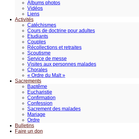
Albums photos
Vidéos
Liens
Activités
Catéchismes
Cours de doctrine pour adultes
Etudiants
Couples
Récollections et retraites
Scoutisme
Service de messe
Visites aux personnes malades
Chorales
« Ordre du Malt »
Sacrements
Baptême
Eucharistie
Confirmation
Confession
Sacrement des malades
Mariage
Ordre
Bulletins
Faire un don