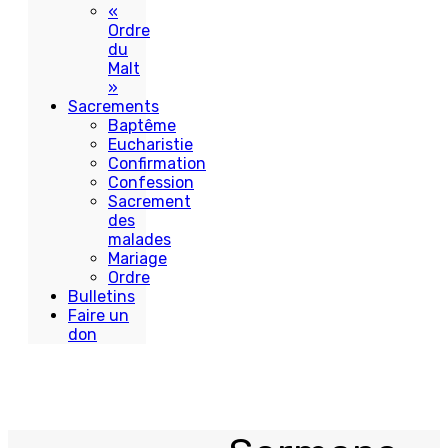
«
Ordre
du
Malt
»
Sacrements
Baptême
Eucharistie
Confirmation
Confession
Sacrement
des
malades
Mariage
Ordre
Bulletins
Faire un
don