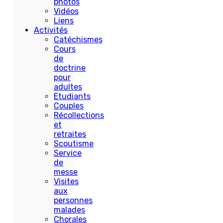
photos
Vidéos
Liens
Activités
Catéchismes
Cours
de
doctrine
pour
adultes
Etudiants
Couples
Récollections
et
retraites
Scoutisme
Service
de
messe
Visites
aux
personnes
malades
Chorales