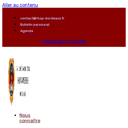
Aller au contenu
contact@fssp-bordeaux.fr
Bulletin paroissial
Agenda
Facebook-f
Youtube
Nous
connaître