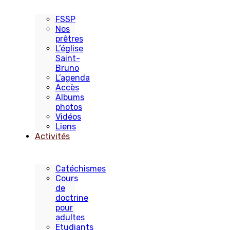
FSSP
Nos
prêtres
L’église
Saint-
Bruno
L’agenda
Accès
Albums
photos
Vidéos
Liens
Activités
Catéchismes
Cours
de
doctrine
pour
adultes
Etudiants