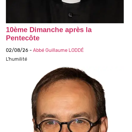
10ème Dimanche après la
Pentecôte
02/08/26 -
Abbé Guillaume LODDÉ
L'humilité