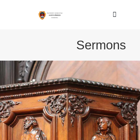
Nous connaître
Sermons