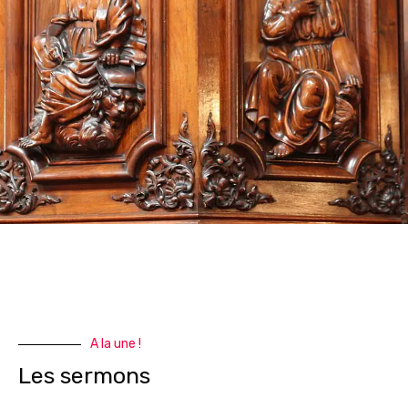
A la une !
Les sermons