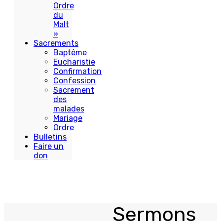
Ordre
du
Malt
»
Sacrements
Baptême
Eucharistie
Confirmation
Confession
Sacrement
des
malades
Mariage
Ordre
Bulletins
Faire un
don
Sermons