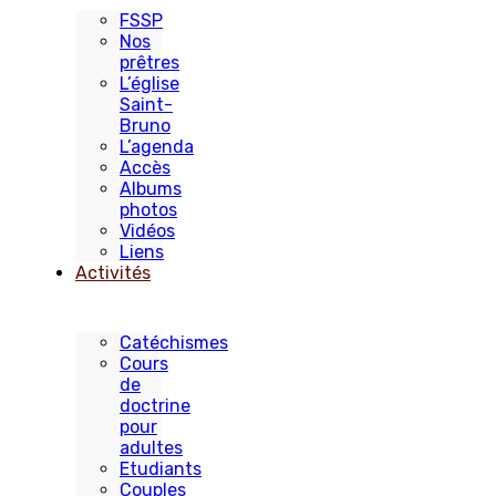
FSSP
Nos
prêtres
L’église
Saint-
Bruno
L’agenda
Accès
Albums
photos
Vidéos
Liens
Activités
Catéchismes
Cours
de
doctrine
pour
adultes
Etudiants
Couples