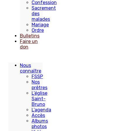
Confession
Sacrement
des
malades
Mariage
Ordre
Bulletins
Faire un
don
Nous
connaître
FSSP
Nos
prêtres
L’église
Saint-
Bruno
L’agenda
Accès
Albums
photos