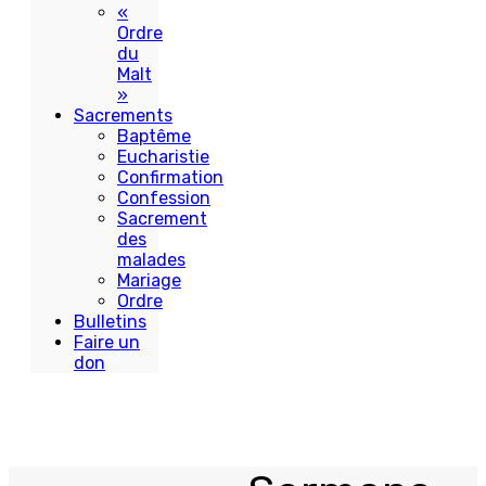
«
Ordre
du
Malt
»
Sacrements
Baptême
Eucharistie
Confirmation
Confession
Sacrement
des
malades
Mariage
Ordre
Bulletins
Faire un
don