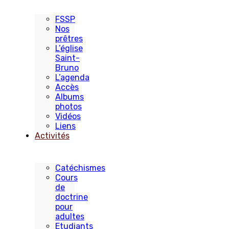
FSSP
Nos
prêtres
L’église
Saint-
Bruno
L’agenda
Accès
Albums
photos
Vidéos
Liens
Activités
Catéchismes
Cours
de
doctrine
pour
adultes
Etudiants