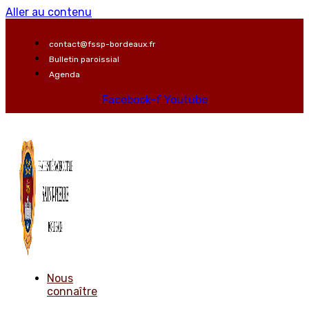
Aller au contenu
contact@fssp-bordeaux.fr
Bulletin paroissial
Agenda
Facebook-f
Youtube
Nous
connaître