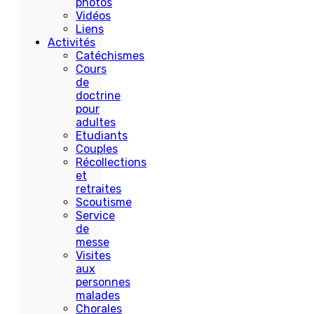
photos
Vidéos
Liens
Activités
Catéchismes
Cours
de
doctrine
pour
adultes
Etudiants
Couples
Récollections
et
retraites
Scoutisme
Service
de
messe
Visites
aux
personnes
malades
Chorales