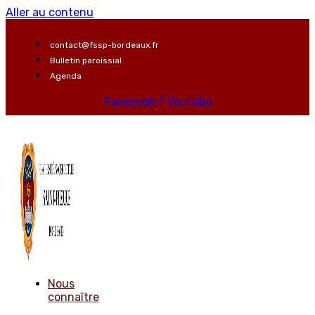
Aller au contenu
contact@fssp-bordeaux.fr
Bulletin paroissial
Agenda
Facebook-f
Youtube
Nous
connaître