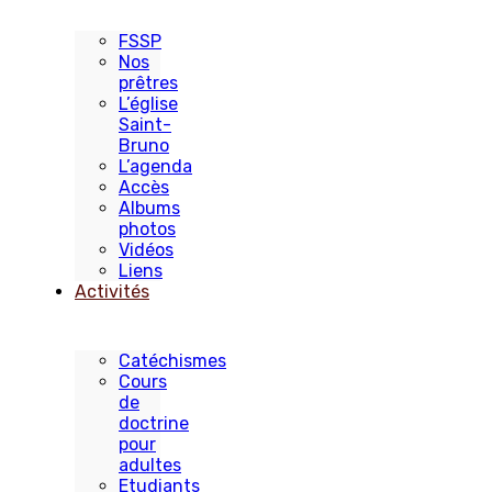
FSSP
Nos
prêtres
L’église
Saint-
Bruno
L’agenda
Accès
Albums
photos
Vidéos
Liens
Activités
Catéchismes
Cours
de
doctrine
pour
adultes
Etudiants