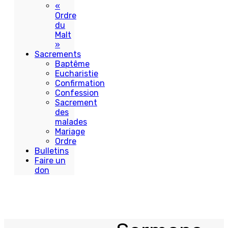
«
Ordre
du
Malt
»
Sacrements
Baptême
Eucharistie
Confirmation
Confession
Sacrement
des
malades
Mariage
Ordre
Bulletins
Faire un
don