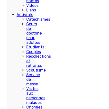
photos
Vidéos
Liens
Activités
Catéchismes
Cours
de
doctrine
pour
adultes
Etudiants
Couples
Récollections
et
retraites
Scoutisme
Service
de
messe
Visites
aux
personnes
malades
Chorales