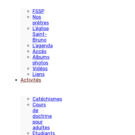
FSSP
Nos
prêtres
L’église
Saint-
Bruno
L’agenda
Accès
Albums
photos
Vidéos
Liens
Activités
Catéchismes
Cours
de
doctrine
pour
adultes
Etudiants