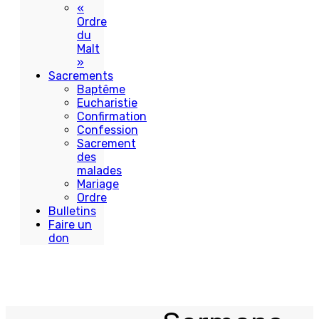
«
Ordre
du
Malt
»
Sacrements
Baptême
Eucharistie
Confirmation
Confession
Sacrement
des
malades
Mariage
Ordre
Bulletins
Faire un
don