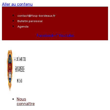
Aller au contenu
contact@fssp-bordeaux.fr
Bulletin paroissial
Agenda
Facebook-f
Youtube
Nous
connaître