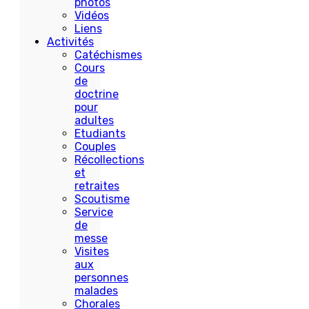
photos
Vidéos
Liens
Activités
Catéchismes
Cours
de
doctrine
pour
adultes
Etudiants
Couples
Récollections
et
retraites
Scoutisme
Service
de
messe
Visites
aux
personnes
malades
Chorales