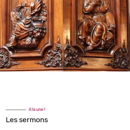
A la une !
Les sermons