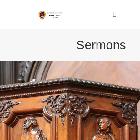
Nous connaître
Sermons