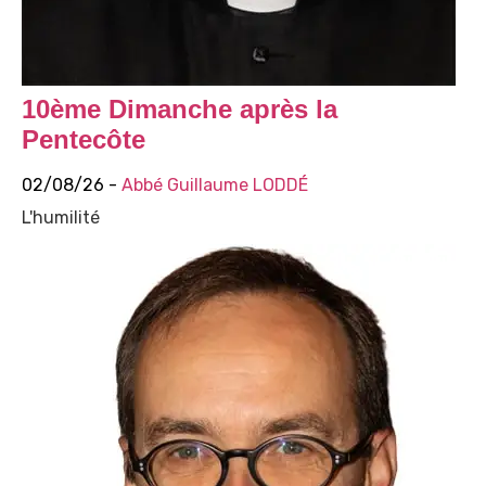
10ème Dimanche après la
Pentecôte
02/08/26 -
Abbé Guillaume LODDÉ
L'humilité