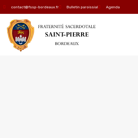
contact@fssp-bordeaux.fr
Bulletin paroissial
Agenda