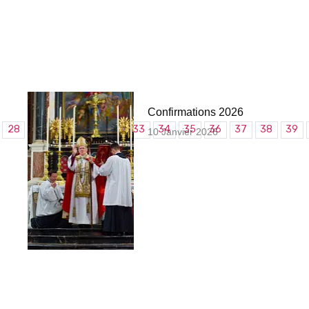
Confirmations 2026
28
29
30
31
32
33
34
35
36
37
38
39
10 Janvier 2026