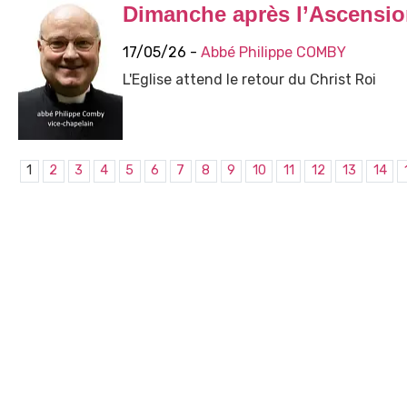
Dimanche après l’Ascensi
17/05/26 -
Abbé Philippe COMBY
L'Eglise attend le retour du Christ Roi
1
2
3
4
5
6
7
8
9
10
11
12
13
14