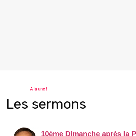
A la une !
Les sermons
10ème Dimanche après la P