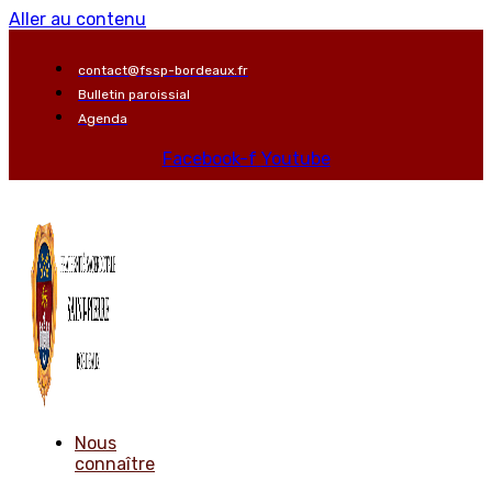
Aller au contenu
contact@fssp-bordeaux.fr
Bulletin paroissial
Agenda
Facebook-f
Youtube
Nous
connaître