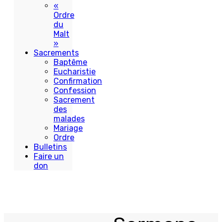
«
Ordre
du
Malt
»
Sacrements
Baptême
Eucharistie
Confirmation
Confession
Sacrement
des
malades
Mariage
Ordre
Bulletins
Faire un
don