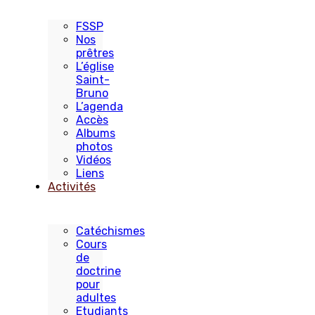
FSSP
Nos
prêtres
L’église
Saint-
Bruno
L’agenda
Accès
Albums
photos
Vidéos
Liens
Activités
Catéchismes
Cours
de
doctrine
pour
adultes
Etudiants