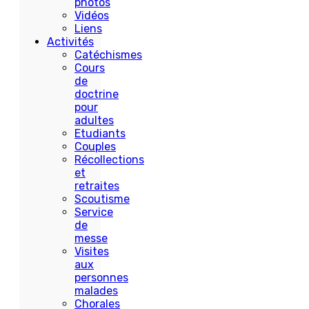
photos
Vidéos
Liens
Activités
Catéchismes
Cours
de
doctrine
pour
adultes
Etudiants
Couples
Récollections
et
retraites
Scoutisme
Service
de
messe
Visites
aux
personnes
malades
Chorales