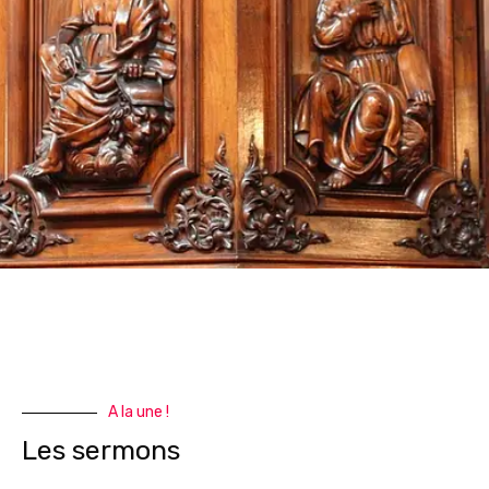
A la une !
Les sermons