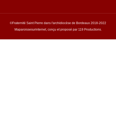
©Fraternité Saint Pierre dans l'archidiocèse de Bordeaux 2018-2022
Maparoissesurinternet, conçu et proposé par 119 Productions.