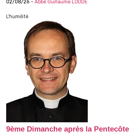
02/08/26 -
Abbé Guillaume LODDÉ
L'humilité
9ème Dimanche après la Pentecôte