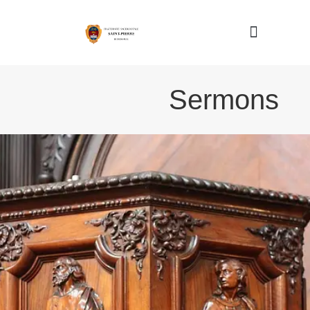
Nous connaître
Sermons