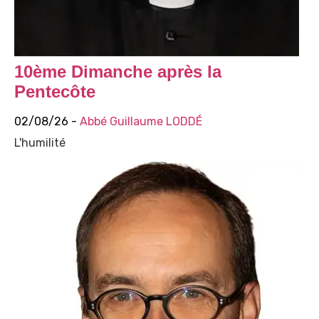
10ème Dimanche après la
Pentecôte
02/08/26 -
Abbé Guillaume LODDÉ
L'humilité