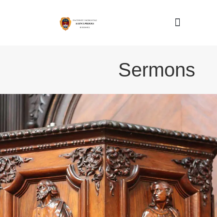
Nous connaître
Sermons