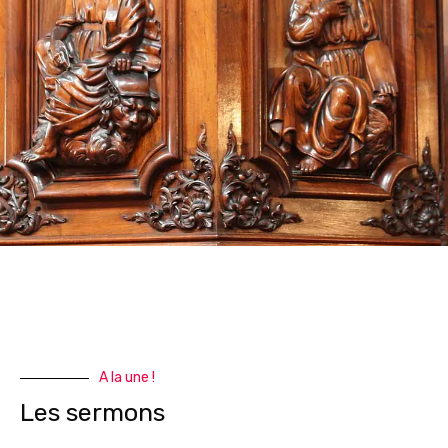
A la une !
Les sermons