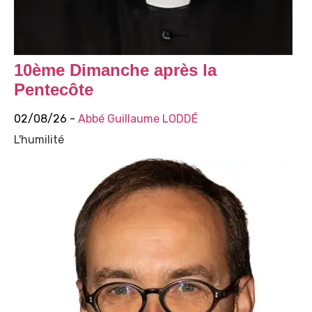
10ème Dimanche après la
Pentecôte
02/08/26 -
Abbé Guillaume LODDÉ
L'humilité