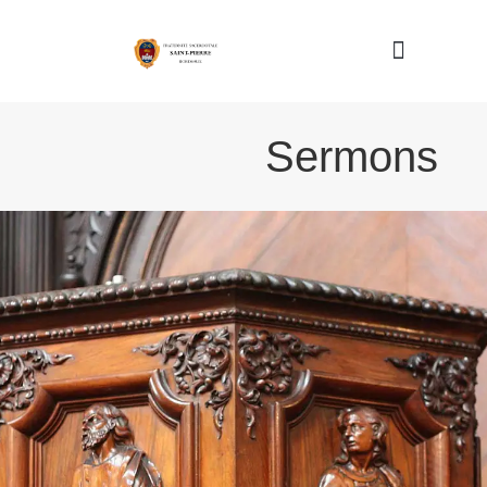
Nous connaître
Sermons