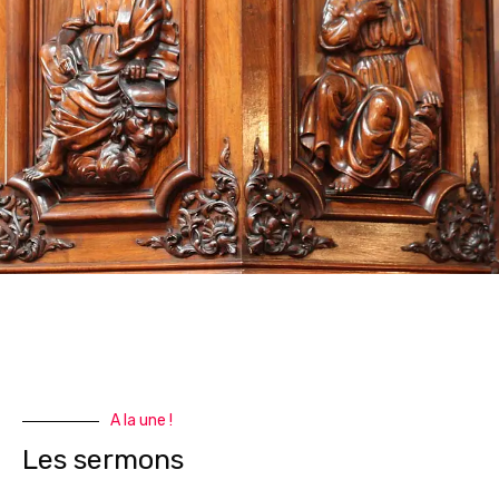
A la une !
Les sermons