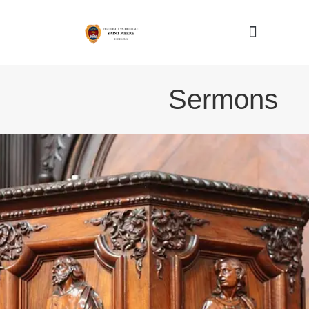
Nous connaître
Sermons