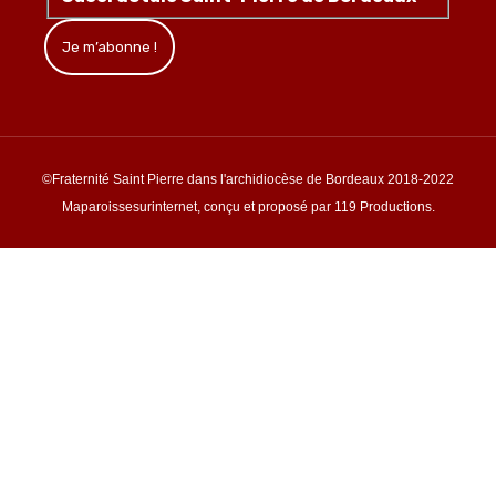
©Fraternité Saint Pierre dans l'archidiocèse de Bordeaux 2018-2022
Maparoissesurinternet, conçu et proposé par 119 Productions.