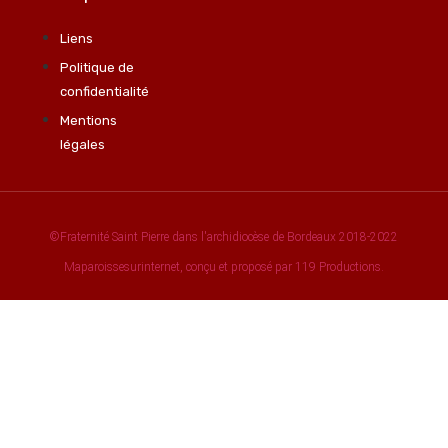
Liens
Politique de
confidentialité
Mentions
légales
©Fraternité Saint Pierre dans l'archidiocèse de Bordeaux 2018-2022
Maparoissesurinternet, conçu et proposé par 119 Productions.