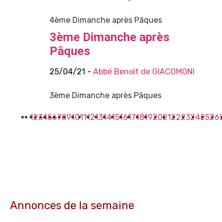
4ème Dimanche après Pâques
3ème Dimanche après
Pâques
25/04/21 -
Abbé Benoît de GIACOMONI
3ème Dimanche après Pâques
1
2
3
4
5
6
7
8
9
10
11
12
13
14
15
16
17
18
19
20
21
22
23
24
25
26
Annonces de la semaine