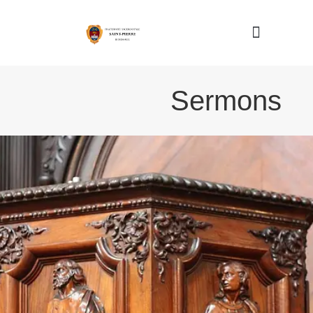
Nous connaître
Sermons