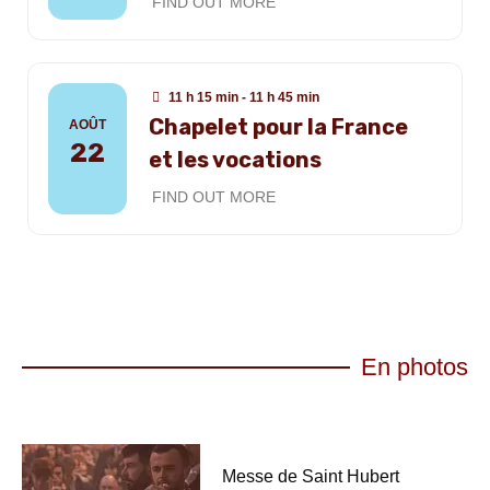
FIND OUT MORE
11 h 15 min - 11 h 45 min
Chapelet pour la France
AOÛT
22
et les vocations
FIND OUT MORE
En photos
Messe de Saint Hubert