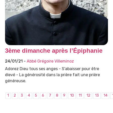
3ème dimanche après l’Épiphanie
24/01/21 -
Abbé Grégoire Villeminoz
Adorez Dieu tous ses anges - S'abaisser pour être
élevé - La générosité dans la prière fait une prière
généreuse.
1
2
3
4
5
6
7
8
9
10
11
12
13
14