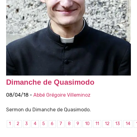
Dimanche de Quasimodo
08/04/18 -
Abbé Grégoire Villeminoz
Sermon du Dimanche de Quasimodo.
1
2
3
4
5
6
7
8
9
10
11
12
13
14