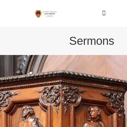
Nous connaître
Sermons