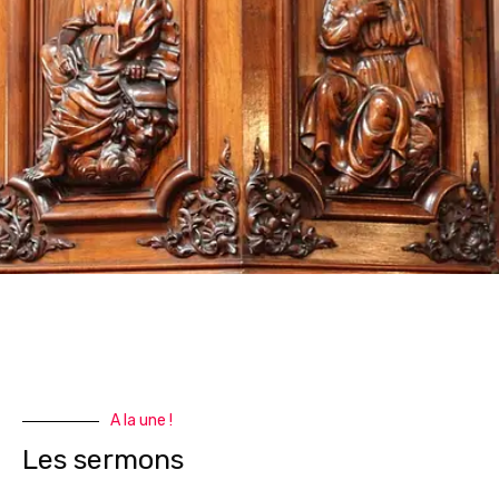
A la une !
Les sermons