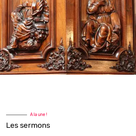
A la une !
Les sermons