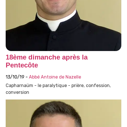
18ème dimanche après la
Pentecôte
13/10/19 -
Abbé Antoine de Nazelle
Capharnaüm - le paralytique - prière, confession,
conversion