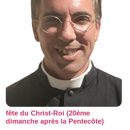
fête du Christ-Roi (20ème
dimanche après la Pentecôte)