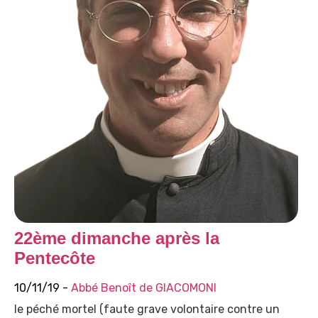
22ème dimanche après la
Pentecôte
10/11/19 -
Abbé Benoît de GIACOMONI
le péché mortel (faute grave volontaire contre un