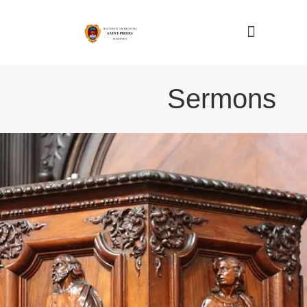
Nous connaître
Sermons