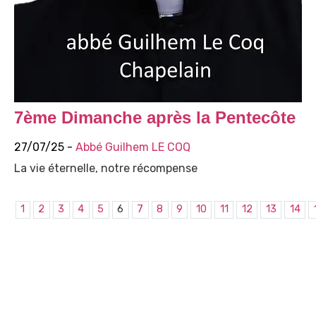
7ème Dimanche après la Pentecôte
27/07/25 -
Abbé Guilhem LE COQ
La vie éternelle, notre récompense
1
2
3
4
5
6
7
8
9
10
11
12
13
14