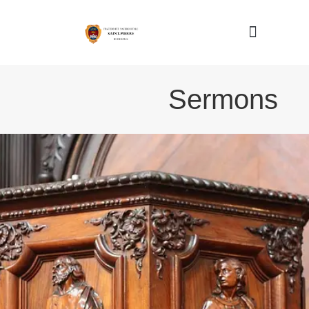
Nous connaître
Sermons