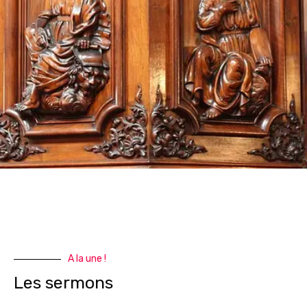
A la une !
Les sermons