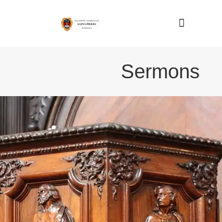
Nous connaître
Sermons