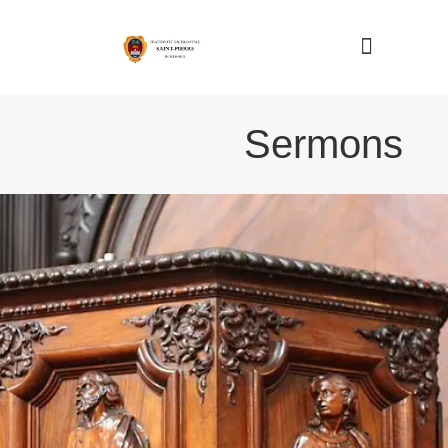
Nous connaître
Sermons