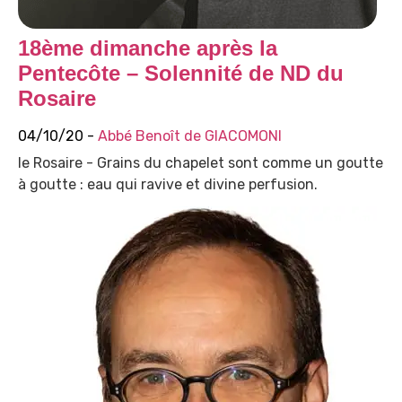
18ème dimanche après la
Pentecôte – Solennité de ND du
Rosaire
04/10/20 -
Abbé Benoît de GIACOMONI
le Rosaire - Grains du chapelet sont comme un goutte
à goutte : eau qui ravive et divine perfusion.