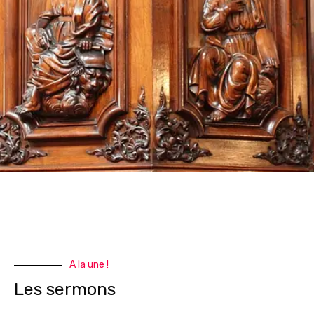
A la une !
Les sermons